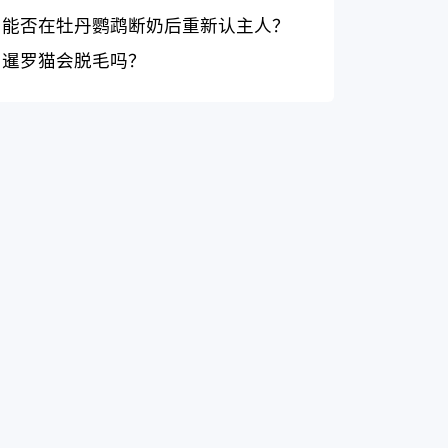
能否在牡丹鹦鹉断奶后重新认主人？
暹罗猫会脱毛吗？