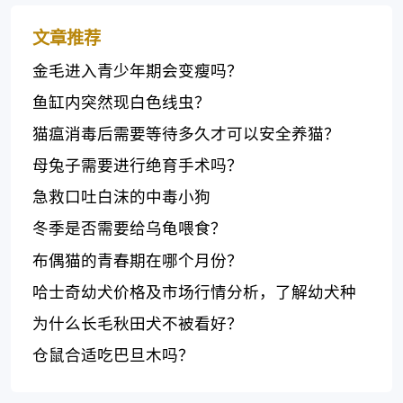
文章推荐
金毛进入青少年期会变瘦吗？
鱼缸内突然现白色线虫？
猫瘟消毒后需要等待多久才可以安全养猫？
母兔子需要进行绝育手术吗？
急救口吐白沫的中毒小狗
冬季是否需要给乌龟喂食？
布偶猫的青春期在哪个月份？
哈士奇幼犬价格及市场行情分析，了解幼犬种
类、颜色和出售地点
为什么长毛秋田犬不被看好？
仓鼠合适吃巴旦木吗？