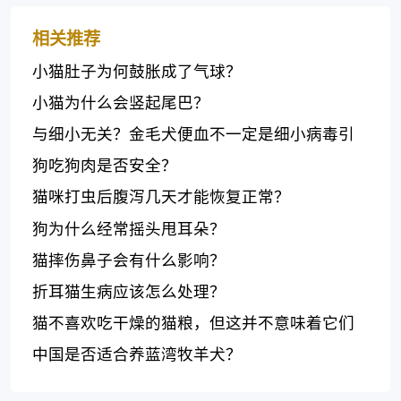
相关推荐
小猫肚子为何鼓胀成了气球？
小猫为什么会竖起尾巴？
与细小无关？金毛犬便血不一定是细小病毒引
起
狗吃狗肉是否安全？
猫咪打虫后腹泻几天才能恢复正常？
狗为什么经常摇头甩耳朵？
猫摔伤鼻子会有什么影响？
折耳猫生病应该怎么处理？
猫不喜欢吃干燥的猫粮，但这并不意味着它们
不会吃其他食物
中国是否适合养蓝湾牧羊犬？