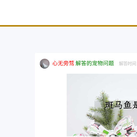
心无旁骛
解答的宠物问题
解答时间：2