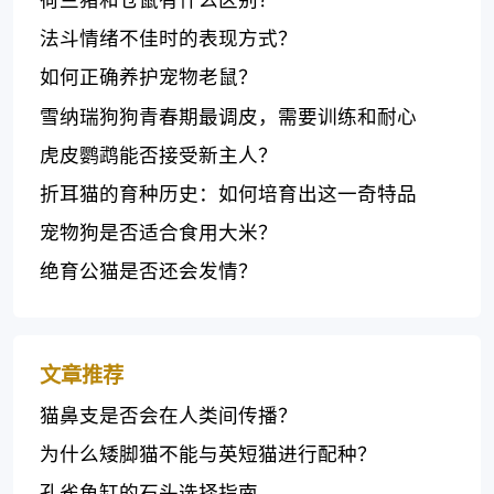
法斗情绪不佳时的表现方式？
如何正确养护宠物老鼠？
雪纳瑞狗狗青春期最调皮，需要训练和耐心
虎皮鹦鹉能否接受新主人？
折耳猫的育种历史：如何培育出这一奇特品
种？
宠物狗是否适合食用大米？
绝育公猫是否还会发情？
文章推荐
猫鼻支是否会在人类间传播？
为什么矮脚猫不能与英短猫进行配种？
孔雀鱼缸的石头选择指南