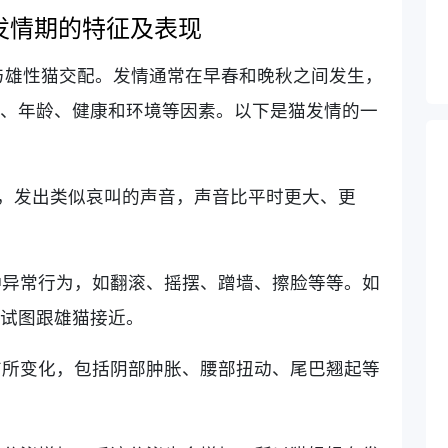
发情期的特征及表现
与雄性猫交配。发情通常在早春和晚秋之间发生，
种、年龄、健康和环境等因素。以下是猫发情的一
闹”，发出类似哀叫的声音，声音比平时更大、更
种异常行为，如翻滚、摇摆、蹭墙、擦脸等等。如
，试图跟雄猫接近。
有所变化，包括阴部肿胀、腰部扭动、尾巴翘起等