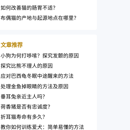
因
如何改善猫的肠胃不适？
布偶猫的产地与起源地点在哪里？
文章推荐
小狗为何打哆嗦？探究发颤的原因
探究比熊不理人的原因
应对巴西龟冬眠中途醒来的方法
处理金鱼掉眼睛的方法及原因
垂耳兔亲近主人吗？
荷香猪是否有忠诚度？
折耳猫寿命有多久？
教你如何训练爱犬：简单易懂的方法